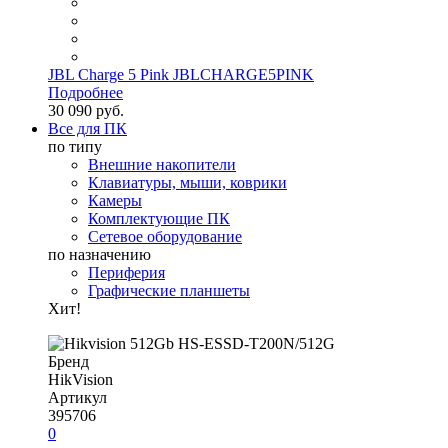
JBL Charge 5 Pink JBLCHARGE5PINK
Подробнее
30 090 руб.
Все для ПК
по типу
Внешние накопители
Клавиатуры, мыши, коврики
Камеры
Комплектующие ПК
Сетевое оборудование
по назначению
Периферия
Графические планшеты
Хит!
Бренд
HikVision
Артикул
395706
0