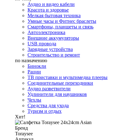
Аудио и видео кабели
Красота и здоровье
Мелкая бытовая техника
Умные часы и Фитнес браслеты
Смартфоны, планшеты и связь
Автоэлектроника
Внешние аккумуляторы
USB провода
Зарядные устройства
Строительство и ремонт
по назначению
Бинокли
Рации
ТВ приставки и мультимедиа плееры
Соединительные переходники
Аудио разветвители
Удлинители для наушников
Чехлы
Средства для ухода
Туризм и отдых
Хит!
Бренд
Toraysee
Артикул