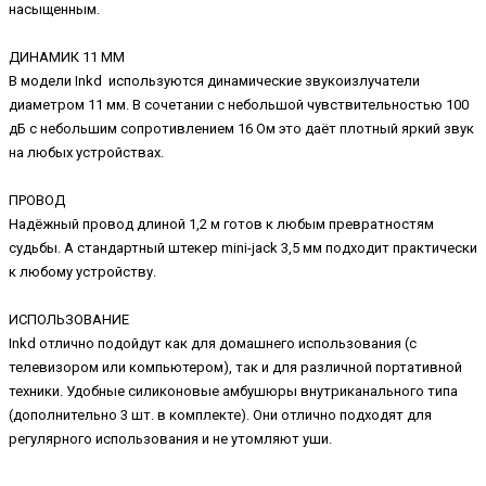
насыщенным.
ДИНАМИК 11 ММ
В модели Inkd используются динамические звукоизлучатели
диаметром 11 мм. В сочетании с небольшой чувствительностью 100
дБ с небольшим сопротивлением 16 Ом это даёт плотный яркий звук
на любых устройствах.
ПРОВОД
Надёжный провод длиной 1,2 м готов к любым превратностям
судьбы. А стандартный штекер mini-jack 3,5 мм подходит практически
к любому устройству.
ИСПОЛЬЗОВАНИЕ
Inkd отлично подойдут как для домашнего использования (с
телевизором или компьютером), так и для различной портативной
техники. Удобные силиконовые амбушюры внутриканального типа
(дополнительно 3 шт. в комплекте). Они отлично подходят для
регулярного использования и не утомляют уши.