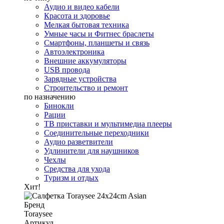
Аудио и видео кабели
Красота и здоровье
Мелкая бытовая техника
Умные часы и Фитнес браслеты
Смартфоны, планшеты и связь
Автоэлектроника
Внешние аккумуляторы
USB провода
Зарядные устройства
Строительство и ремонт
по назначению
Бинокли
Рации
ТВ приставки и мультимедиа плееры
Соединительные переходники
Аудио разветвители
Удлинители для наушников
Чехлы
Средства для ухода
Туризм и отдых
Хит!
Бренд
Toraysee
Артикул