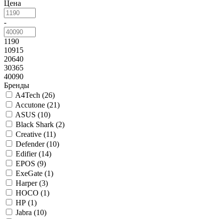
Цена
-
1190
10915
20640
30365
40090
Бренды
A4Tech (
26
)
Accutone (
21
)
ASUS (
10
)
Black Shark (
2
)
Creative (
11
)
Defender (
10
)
Edifier (
14
)
EPOS (
9
)
ExeGate (
1
)
Harper (
3
)
HOCO (
1
)
HP (
1
)
Jabra (
10
)