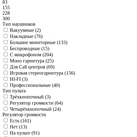
83
155
228
300
Тип наушников
Вакуумные (
2
)
Накладные (
76
)
Большие мониторные (
133
)
Беспроводные (
15
)
С микрофоном (
204
)
Моно гарнитура (
25
)
Для Call центров (
69
)
Игровая стереогарнитура (
156
)
HI-FI (
3
)
Профессиональные (
40
)
Тип пульта
Трёхкнопочный (
3
)
Регулятор громкости (
64
)
Четырёхкнопочный (
24
)
Регулятор громкости
Есть (
161
)
Нет (
13
)
На пульте (
91
)