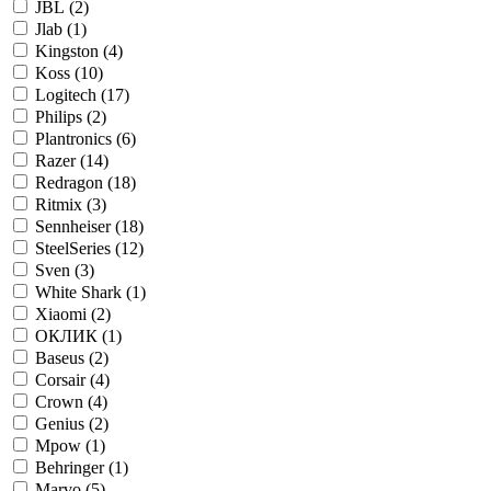
JBL (
2
)
Jlab (
1
)
Kingston (
4
)
Koss (
10
)
Logitech (
17
)
Philips (
2
)
Plantronics (
6
)
Razer (
14
)
Redragon (
18
)
Ritmix (
3
)
Sennheiser (
18
)
SteelSeries (
12
)
Sven (
3
)
White Shark (
1
)
Xiaomi (
2
)
ОКЛИК (
1
)
Baseus (
2
)
Corsair (
4
)
Crown (
4
)
Genius (
2
)
Mpow (
1
)
Behringer (
1
)
Marvo (
5
)