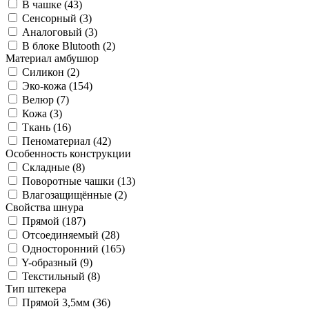
В чашке (
43
)
Сенсорный (
3
)
Аналоговый (
3
)
В блоке Blutooth (
2
)
Материал амбушюр
Силикон (
2
)
Эко-кожа (
154
)
Велюр (
7
)
Кожа (
3
)
Ткань (
16
)
Пеноматериал (
42
)
Особенность конструкции
Складные (
8
)
Поворотные чашки (
13
)
Влагозащищённые (
2
)
Свойства шнура
Прямой (
187
)
Отсоединяемый (
28
)
Односторонний (
165
)
Y-образный (
9
)
Текстильный (
8
)
Тип штекера
Прямой 3,5мм (
36
)