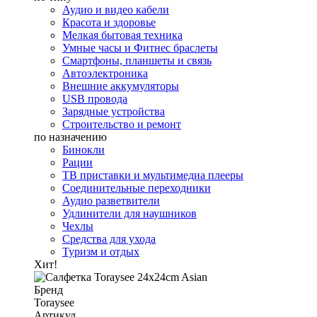
Аудио и видео кабели
Красота и здоровье
Мелкая бытовая техника
Умные часы и Фитнес браслеты
Смартфоны, планшеты и связь
Автоэлектроника
Внешние аккумуляторы
USB провода
Зарядные устройства
Строительство и ремонт
по назначению
Бинокли
Рации
ТВ приставки и мультимедиа плееры
Соединительные переходники
Аудио разветвители
Удлинители для наушников
Чехлы
Средства для ухода
Туризм и отдых
Хит!
Бренд
Toraysee
Артикул