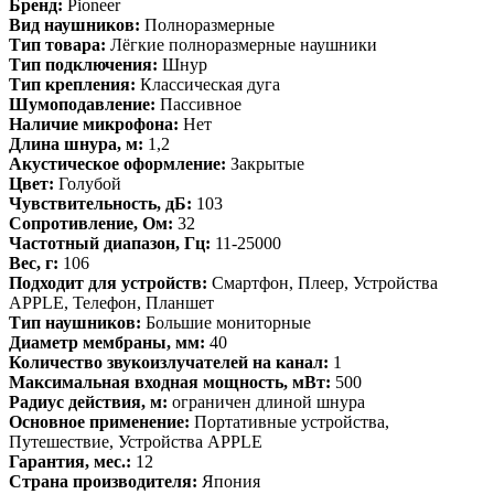
Бренд:
Pioneer
Вид наушников:
Полноразмерные
Тип товара:
Лёгкие полноразмерные наушники
Тип подключения:
Шнур
Тип крепления:
Классическая дуга
Шумоподавление:
Пассивное
Наличие микрофона:
Нет
Длина шнура, м:
1,2
Акустическое оформление:
Закрытые
Цвет:
Голубой
Чувствительность, дБ:
103
Сопротивление, Ом:
32
Частотный диапазон, Гц:
11-25000
Вес, г:
106
Подходит для устройств:
Смартфон, Плеер, Устройства
APPLE, Телефон, Планшет
Тип наушников:
Большие мониторные
Диаметр мембраны, мм:
40
Количество звукоизлучателей на канал:
1
Максимальная входная мощность, мВт:
500
Радиус действия, м:
ограничен длиной шнура
Основное применение:
Портативные устройства,
Путешествие, Устройства APPLE
Гарантия, мес.:
12
Страна производителя:
Япония