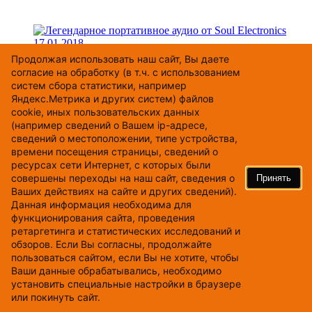
17.01.2018
Легендарное портативное аудио от Soul Electronics
Продолжая использовать наш cайт, Вы даете
согласие на обработку (в т.ч. с использованием
систем сбора статистики, например
Яндекс.Метрика и других систем) файлов
cookie, иных пользовательских данных
(например сведений о Вашем ip-адресе,
сведений о местоположении, типе устройства,
времени посещения страницы, сведений о
ресурсах сети Интернет, с которых были
совершены переходы на наш сайт, сведения о
Принять
Ваших действиях на сайте и других сведений).
Данная информация необходима для
функционирования сайта, проведения
12.09.2017
ретаргетинга и статистических исследований и
В продажу поступил новый плеер FiiO X3 третьего
обзоров. Если Вы согласны, продолжайте
поколения
пользоваться сайтом, если Вы не хотите, чтобы
Ваши данные обрабатывались, необходимо
установить специальные настройки в браузере
или покинуть сайт.