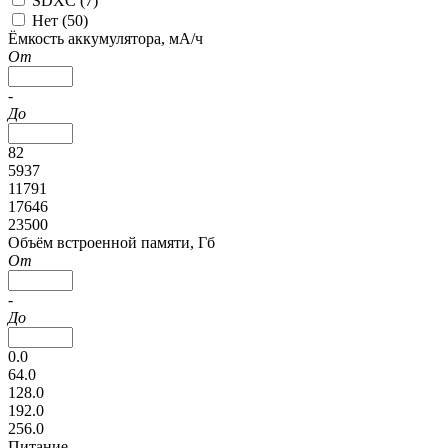
SDXC (
7
)
Нет (
50
)
Ёмкость аккумулятора, мА/ч
От
-
До
82
5937
11791
17646
23500
Объём встроенной памяти, Гб
От
-
До
0.0
64.0
128.0
192.0
256.0
Питание