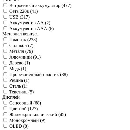
Встроенный аккумулятор (
477
)
Сеть 220в (
41
)
USB (
317
)
Аккумулятор АА (
2
)
Аккумулятор ААА (
6
)
Материал корпуса
Пластик (
238
)
Силикон (
7
)
Металл (
79
)
Алюминий (
91
)
Дерево (
1
)
Медь (
1
)
Прорезиненный пластик (
38
)
Резина (
1
)
Сталь (
1
)
Текстиль (
5
)
Дисплей
Сенсорный (
68
)
Цветной (
127
)
Жидкокристаллический (
45
)
Монохромный (
9
)
OLED (
8
)