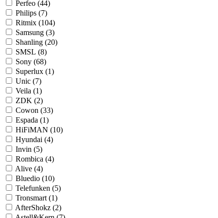
Perfeo (
44
)
Philips (
7
)
Ritmix (
104
)
Samsung (
3
)
Shanling (
20
)
SMSL (
8
)
Sony (
68
)
Superlux (
1
)
Unic (
7
)
Veila (
1
)
ZDK (
2
)
Cowon (
33
)
Espada (
1
)
HiFiMAN (
10
)
Hyundai (
4
)
Invin (
5
)
Rombica (
4
)
Alive (
4
)
Bluedio (
10
)
Telefunken (
5
)
Tronsmart (
1
)
AfterShokz (
2
)
Astell&Kern (
7
)