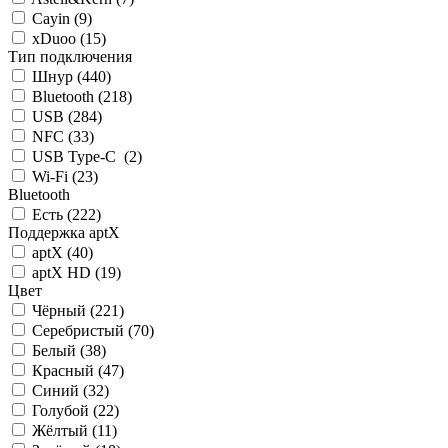
Cayin (
9
)
xDuoo (
15
)
Тип подключения
Шнур (
440
)
Bluetooth (
218
)
USB (
284
)
NFC (
33
)
USB Type-C (
2
)
Wi-Fi (
23
)
Bluetooth
Есть (
222
)
Поддержка aptX
aptX (
40
)
aptX HD (
19
)
Цвет
Чёрный (
221
)
Серебристый (
70
)
Белый (
38
)
Красный (
47
)
Синий (
32
)
Голубой (
22
)
Жёлтый (
11
)