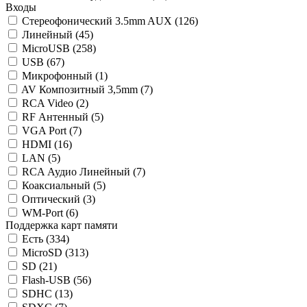
Входы
Стереофонический 3.5mm AUX (
126
)
Линейный (
45
)
MicroUSB (
258
)
USB (
67
)
Микрофонный (
1
)
AV Композитный 3,5mm (
7
)
RCA Video (
2
)
RF Антенный (
5
)
VGA Port (
7
)
HDMI (
16
)
LAN (
5
)
RCA Аудио Линейный (
7
)
Коаксиальный (
5
)
Оптический (
3
)
WM-Port (
6
)
Поддержка карт памяти
Есть (
334
)
MicroSD (
313
)
SD (
21
)
Flash-USB (
56
)
SDHC (
13
)