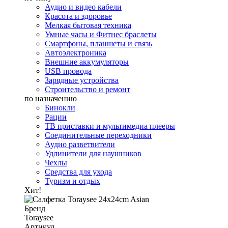
Аудио и видео кабели
Красота и здоровье
Мелкая бытовая техника
Умные часы и Фитнес браслеты
Смартфоны, планшеты и связь
Автоэлектроника
Внешние аккумуляторы
USB провода
Зарядные устройства
Строительство и ремонт
по назначению
Бинокли
Рации
ТВ приставки и мультимедиа плееры
Соединительные переходники
Аудио разветвители
Удлинители для наушников
Чехлы
Средства для ухода
Туризм и отдых
Хит!
Бренд
Toraysee
Артикул