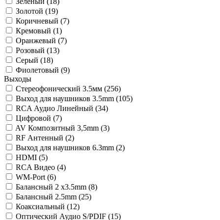
Зелёный (
18
)
Золотой (
19
)
Коричневый (
7
)
Кремовый (
1
)
Оранжевый (
7
)
Розовый (
13
)
Серый (
18
)
Фиолетовый (
9
)
Выходы
Стереофонический 3.5мм (
256
)
Выход для наушников 3.5mm (
105
)
RCA Аудио Линейный (
34
)
Цифровой (
7
)
AV Композитный 3,5mm (
3
)
RF Антенный (
2
)
Выход для наушников 6.3mm (
2
)
HDMI (
5
)
RCA Видео (
4
)
WM-Port (
6
)
Балансный 2 х3.5mm (
8
)
Балансный 2.5mm (
25
)
Коаксиальный (
12
)
Оптический Аудио S/PDIF (
15
)