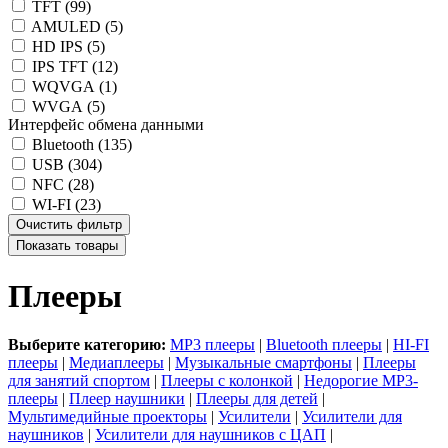
TFT (
99
)
AMULED (
5
)
HD IPS (
5
)
IPS TFT (
12
)
WQVGA (
1
)
WVGA (
5
)
Интерфейс обмена данными
Bluetooth (
135
)
USB (
304
)
NFC (
28
)
WI-FI (
23
)
Плееры
Выберите категорию:
MP3 плееры
|
Bluetooth плееры
|
HI-FI
плееры
|
Медиаплееры
|
Музыкальные смартфоны
|
Плееры
для занятий спортом
|
Плееры с колонкой
|
Недорогие MP3-
плееры
|
Плеер наушники
|
Плееры для детей
|
Мультимедийные проекторы
|
Усилители
|
Усилители для
наушников
|
Усилители для наушников с ЦАП
|