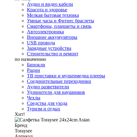
Аудио и видео кабели
Красота и здоровье
Мелкая бытовая техника
Умные часы и Фитнес браслеты
Смартфоны, планшеты и связь
Автоэлектроника
Внешние аккумуляторы
USB провода
Зарядные устройства
Строительство и ремонт
по назначению
Бинокли
Рации
ТВ приставки и мультимедиа плееры
Соединительные переходники
Аудио разветвители
Удлинители для наушников
Чехлы
Средства для ухода
Туризм и отдых
Хит!
Бренд
Toraysee
Артикул