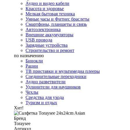
Аудио и видео кабели
Красота и здоровье
Мелкая бытовая техника
Умные часы и Фитнес браслеты
Смартфоны, планшеты и связь
Автоэлектроника
Внешние аккумуляторы
USB провода
Зарядные устройства
Строительство и ремонт
по назначению
Бинокли
Рации
ТВ приставки и мультимедиа плееры
Соединительные переходники
Аудио разветвители
Удлинители для наушников
Чехлы
Средства для ухода
Туризм и отдых
Хит!
Бренд
Toraysee
Артикул