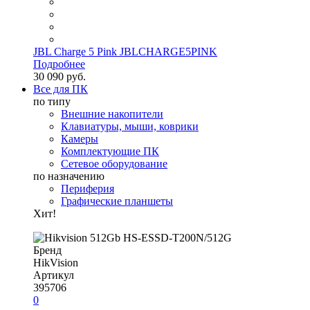
JBL Charge 5 Pink JBLCHARGE5PINK
Подробнее
30 090 руб.
Все для ПК
по типу
Внешние накопители
Клавиатуры, мыши, коврики
Камеры
Комплектующие ПК
Сетевое оборудование
по назначению
Периферия
Графические планшеты
Хит!
Бренд
HikVision
Артикул
395706
0