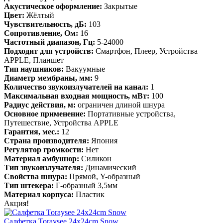
Акустическое оформление:
Закрытые
Цвет:
Жёлтый
Чувствительность, дБ:
103
Сопротивление, Ом:
16
Частотный диапазон, Гц:
5-24000
Подходит для устройств:
Смартфон, Плеер, Устройства
APPLE, Планшет
Тип наушников:
Вакуумные
Диаметр мембраны, мм:
9
Количество звукоизлучателей на канал:
1
Максимальная входная мощность, мВт:
100
Радиус действия, м:
ограничен длиной шнура
Основное применение:
Портативные устройства,
Путешествие, Устройства APPLE
Гарантия, мес.:
12
Страна производителя:
Япония
Регулятор громкости:
Нет
Материал амбушюр:
Силикон
Тип звукоизлучателя:
Динамический
Свойства шнура:
Прямой, Y-образный
Тип штекера:
Г-образный 3,5мм
Материал корпуса:
Пластик
Акция!
Салфетка Toraysee 24x24cm Snow