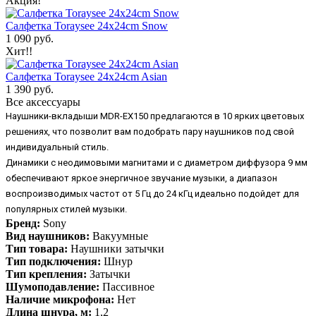
Акция!
Салфетка Toraysee 24x24cm Snow
1 090 руб.
Хит!!
Салфетка Toraysee 24x24cm Asian
1 390 руб.
Все аксессуары
Наушники-вкладыши MDR-EX150 предлагаются в 10 ярких цветовых
решениях, что позволит вам подобрать пару наушников под свой
индивидуальный стиль.
Динамики с неодимовыми магнитами и с диаметром диффузора 9 мм
обеспечивают яркое энергичное звучание музыки, а диапазон
воспроизводимых частот от 5 Гц до 24 кГц идеально подойдет для
популярных стилей музыки.
Бренд:
Sony
Вид наушников:
Вакуумные
Тип товара:
Наушники затычки
Тип подключения:
Шнур
Тип крепления:
Затычки
Шумоподавление:
Пассивное
Наличие микрофона:
Нет
Длина шнура, м:
1,2