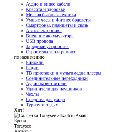
Аудио и видео кабели
Красота и здоровье
Мелкая бытовая техника
Умные часы и Фитнес браслеты
Смартфоны, планшеты и связь
Автоэлектроника
Внешние аккумуляторы
USB провода
Зарядные устройства
Строительство и ремонт
по назначению
Бинокли
Рации
ТВ приставки и мультимедиа плееры
Соединительные переходники
Аудио разветвители
Удлинители для наушников
Чехлы
Средства для ухода
Туризм и отдых
Хит!
Бренд
Toraysee
Артикул