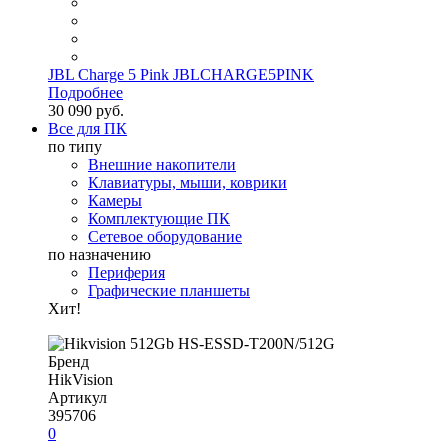
JBL Charge 5 Pink JBLCHARGE5PINK
Подробнее
30 090 руб.
Все для ПК
по типу
Внешние накопители
Клавиатуры, мыши, коврики
Камеры
Комплектующие ПК
Сетевое оборудование
по назначению
Периферия
Графические планшеты
Хит!
Бренд
HikVision
Артикул
395706
0