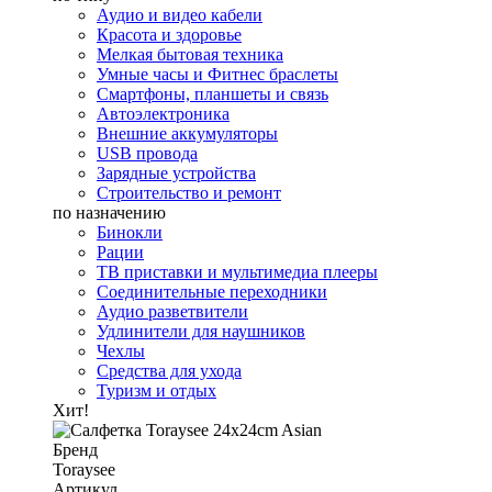
Аудио и видео кабели
Красота и здоровье
Мелкая бытовая техника
Умные часы и Фитнес браслеты
Смартфоны, планшеты и связь
Автоэлектроника
Внешние аккумуляторы
USB провода
Зарядные устройства
Строительство и ремонт
по назначению
Бинокли
Рации
ТВ приставки и мультимедиа плееры
Соединительные переходники
Аудио разветвители
Удлинители для наушников
Чехлы
Средства для ухода
Туризм и отдых
Хит!
Бренд
Toraysee
Артикул