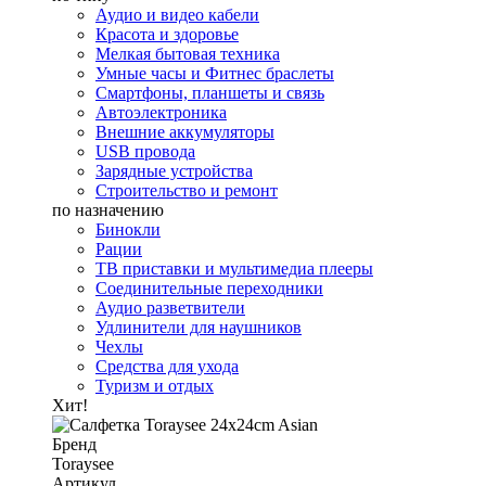
Аудио и видео кабели
Красота и здоровье
Мелкая бытовая техника
Умные часы и Фитнес браслеты
Смартфоны, планшеты и связь
Автоэлектроника
Внешние аккумуляторы
USB провода
Зарядные устройства
Строительство и ремонт
по назначению
Бинокли
Рации
ТВ приставки и мультимедиа плееры
Соединительные переходники
Аудио разветвители
Удлинители для наушников
Чехлы
Средства для ухода
Туризм и отдых
Хит!
Бренд
Toraysee
Артикул