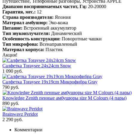
Путешествие, Телефонные разговоры, Устройства APPLE
Диапазон воспринимаемых частот, Гц:
20-20000
Гарантия, мес.:
12
Страна производителя:
Япония
Материал амбушюр:
Эко-кожа
Питание:
Встроенный аккумулятор
Тип звукоизлучателя:
Динамический
Особенность конструкции:
Поворотные чашки
Тип микрофона:
Всенаправленный
Материал корпуса:
Пластик
Акция!
Салфетка Toraysee 24x24cm Snow
1 090 руб.
Салфетка Toraysee 19x19cm Микрофибра Gray
790 руб.
Knowledge Zenith пенные амбушюры size M Colours (4 пары)
890 руб.
Brainwavz Peridot
2 290 руб.
Комментарии