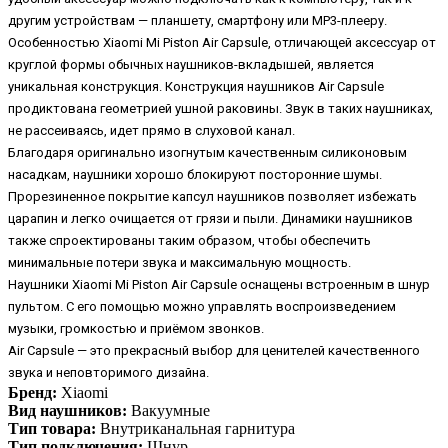
другим устройствам — планшету, смартфону или MP3-плееру.
Особенностью Xiaomi Mi Piston Air Capsule, отличающей аксессуар от
круглой формы обычных наушников-вкладышей, является
уникальная конструкция. Конструкция наушников Air Capsule
продиктована геометрией ушной раковины. Звук в таких наушниках,
не рассеиваясь, идет прямо в слуховой канал.
Благодаря оригинально изогнутым качественным силиконовым
насадкам, наушники хорошо блокируют посторонние шумы.
Прорезиненное покрытие капсул наушников позволяет избежать
царапин и легко очищается от грязи и пыли. Динамики наушников
также спроектированы таким образом, чтобы обеспечить
минимальные потери звука и максимальную мощность.
Наушники Xiaomi Mi Piston Air Capsule оснащены встроенным в шнур
пультом. С его помощью можно управлять воспроизведением
музыки, громкостью и приёмом звонков.
Air Capsule — это прекрасный выбор для ценителей качественного
звука и неповторимого дизайна.
Бренд:
Xiaomi
Вид наушников:
Вакуумные
Тип товара:
Внутриканальная гарнитура
Тип подключения:
Шнур