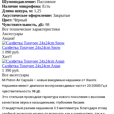
Шумоподавление:
Пассивное
Наличие микрофона:
Есть
Длина шнура, м:
1,25
Акустическое оформление:
Закрытые
Цвет:
Чёрный
Чувствительность, дБ:
98
Все технические характеристики
Аксессуары
Акция!
Салфетка Toraysee 24x24cm Snow
1 090 руб.
Хит!!
Салфетка Toraysee 24x24cm Asian
1 390 руб.
Все аксессуары
Mi Piston Air Capsule – новые вакуумные наушники от Xiaomi.
Наушники имеют диапазон воспроизводимых частот 20-20000 Гц и
чувствительность 98 дБ.
Это стильная проводная гарнитура нового поколения с высоким
качеством звука и насыщенными, глубокими басами.
Стандартный разъем наушников 3.5 миллиметра. Благодаря этому
удобный аксессуар можно подключать как к компьютеру, так и к