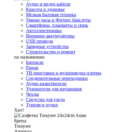
Аудио и видео кабели
Красота и здоровье
Мелкая бытовая техника
Умные часы и Фитнес браслеты
Смартфоны, планшеты и связь
Автоэлектроника
Внешние аккумуляторы
USB провода
Зарядные устройства
Строительство и ремонт
по назначению
Бинокли
Рации
ТВ приставки и мультимедиа плееры
Соединительные переходники
Аудио разветвители
Удлинители для наушников
Чехлы
Средства для ухода
Туризм и отдых
Хит!
Бренд
Toraysee
Артикул