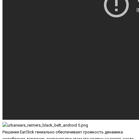
Решение EarClick гениально обеспечивает громкость динамика
ослабления давления, сохраняя при этом его крепко на месте, когда