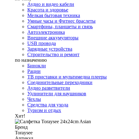
Аудио и видео кабели
Красота и здоровье
Мелкая бытовая техника
Умные часы и Фитнес браслеты
Смартфоны, планшеты и связь
Автоэлектроника
Внешние аккумуляторы
USB провода
Зарядные устройства
Строительство и ремонт
по назначению
Бинокли
Рации
ТВ приставки и мультимедиа плееры
Соединительные переходники
Аудио разветвители
Удлинители для наушников
Чехлы
Средства для ухода
Туризм и отдых
Хит!
Бренд
Toraysee
Артикул