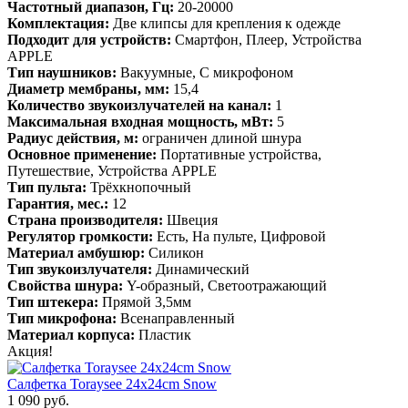
Частотный диапазон, Гц:
20-20000
Комплектация:
Две клипсы для крепления к одежде
Подходит для устройств:
Смартфон, Плеер, Устройства
APPLE
Тип наушников:
Вакуумные, С микрофоном
Диаметр мембраны, мм:
15,4
Количество звукоизлучателей на канал:
1
Максимальная входная мощность, мВт:
5
Радиус действия, м:
ограничен длиной шнура
Основное применение:
Портативные устройства,
Путешествие, Устройства APPLE
Тип пульта:
Трёхкнопочный
Гарантия, мес.:
12
Страна производителя:
Швеция
Регулятор громкости:
Есть, На пульте, Цифровой
Материал амбушюр:
Силикон
Тип звукоизлучателя:
Динамический
Свойства шнура:
Y-образный, Светоотражающий
Тип штекера:
Прямой 3,5мм
Тип микрофона:
Всенаправленный
Материал корпуса:
Пластик
Акция!
Салфетка Toraysee 24x24cm Snow
1 090 руб.