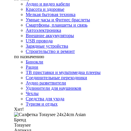
Аудио и видео кабели
Красота и здоровье
Мелкая бытовая техника
Умные часы и Фитнес браслеты
Смартфоны, планшеты и связь
Автоэлектроника
Внешние аккумуляторы
USB провода
Зарядные устройства
Строительство и ремонт
по назначению
Бинокли
Рации
ТВ приставки и мультимедиа плееры
Соединительные переходники
Аудио разветвители
Удлинители для наушников
Чехлы
Средства для ухода
Туризм и отдых
Хит!
Бренд
Toraysee
Артикул