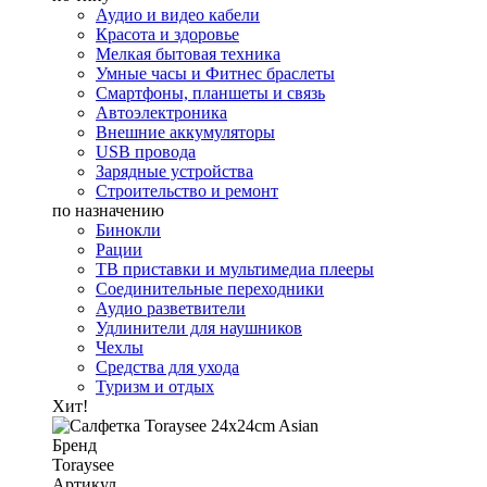
Аудио и видео кабели
Красота и здоровье
Мелкая бытовая техника
Умные часы и Фитнес браслеты
Смартфоны, планшеты и связь
Автоэлектроника
Внешние аккумуляторы
USB провода
Зарядные устройства
Строительство и ремонт
по назначению
Бинокли
Рации
ТВ приставки и мультимедиа плееры
Соединительные переходники
Аудио разветвители
Удлинители для наушников
Чехлы
Средства для ухода
Туризм и отдых
Хит!
Бренд
Toraysee
Артикул