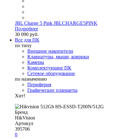
JBL Charge 5 Pink JBLCHARGE5PINK
Подробнее
30 090 руб.
Все для ПК
по типу
Внешние накопители
Клавиатуры, мыши, коврики
Камеры
Комплектующие ПК
Сетевое оборудование
по назначению
Периферия
Графические планшеты
Хит!
Бренд
HikVision
Артикул
395706
0