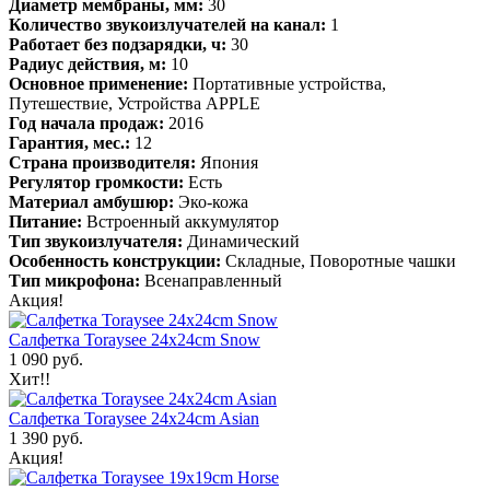
Диаметр мембраны, мм:
30
Количество звукоизлучателей на канал:
1
Работает без подзарядки, ч:
30
Радиус действия, м:
10
Основное применение:
Портативные устройства,
Путешествие, Устройства APPLE
Год начала продаж:
2016
Гарантия, мес.:
12
Страна производителя:
Япония
Регулятор громкости:
Есть
Материал амбушюр:
Эко-кожа
Питание:
Встроенный аккумулятор
Тип звукоизлучателя:
Динамический
Особенность конструкции:
Складные, Поворотные чашки
Тип микрофона:
Всенаправленный
Акция!
Салфетка Toraysee 24x24cm Snow
1 090 руб.
Хит!!
Салфетка Toraysee 24x24cm Asian
1 390 руб.
Акция!