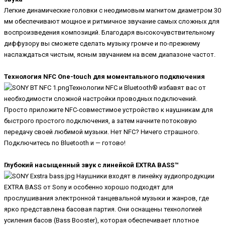
Легкие динамические головки с неодимовым магнитом диаметром 30
мм обеспечивают мощное и ритмичное звучание самых сложных для
воспроизведения композиций. Благодаря высокочувствительному
диффузору вы сможете сделать музыку громче и по-прежнему
наслаждаться чистым, ясным звучанием на всем диапазоне частот.
Технология NFC One-touch для моментального подключения
Технологии NFC и Bluetooth® избавят вас от
необходимости сложной настройки проводных подключений.
Просто приложите NFC-совместимое устройство к наушникам для
быстрого простого подключения, а затем начните потоковую
передачу своей любимой музыки. Нет NFC? Ничего страшного.
Подключитесь по Bluetooth и — готово!
Глубокий насыщенный звук с линейкой EXTRA BASS™
Наушники входят в линейку аудиопродукции
EXTRA BASS от Sony и особенно хорошо подходят для
прослушивания электронной танцевальной музыки и жанров, где
ярко представлена басовая партия. Они оснащены технологией
усиления басов (Bass Booster), которая обеспечивает плотное