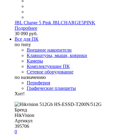
JBL Charge 5 Pink JBLCHARGE5PINK
Подробнее
30 090 руб.
Все для ПК
по типу
Внешние накопители
Клавиатуры, мыши, коврики
Камеры
Комплектующие ПК
Сетевое оборудование
по назначению
Периферия
Графические планшеты
Хит!
Бренд
HikVision
Артикул
395706
0