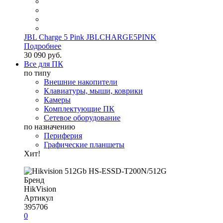
JBL Charge 5 Pink JBLCHARGE5PINK
Подробнее
30 090 руб.
Все для ПК
по типу
Внешние накопители
Клавиатуры, мыши, коврики
Камеры
Комплектующие ПК
Сетевое оборудование
по назначению
Периферия
Графические планшеты
Хит!
Бренд
HikVision
Артикул
395706
0