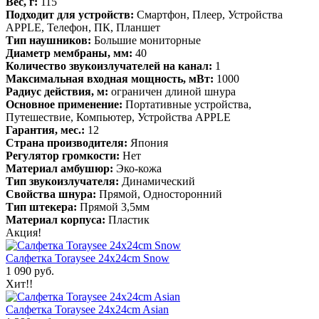
Вес, г:
115
Подходит для устройств:
Смартфон, Плеер, Устройства
APPLE, Телефон, ПК, Планшет
Тип наушников:
Большие мониторные
Диаметр мембраны, мм:
40
Количество звукоизлучателей на канал:
1
Максимальная входная мощность, мВт:
1000
Радиус действия, м:
ограничен длиной шнура
Основное применение:
Портативные устройства,
Путешествие, Компьютер, Устройства APPLE
Гарантия, мес.:
12
Страна производителя:
Япония
Регулятор громкости:
Нет
Материал амбушюр:
Эко-кожа
Тип звукоизлучателя:
Динамический
Свойства шнура:
Прямой, Односторонний
Тип штекера:
Прямой 3,5мм
Материал корпуса:
Пластик
Акция!
Салфетка Toraysee 24x24cm Snow
1 090 руб.
Хит!!
Салфетка Toraysee 24x24cm Asian