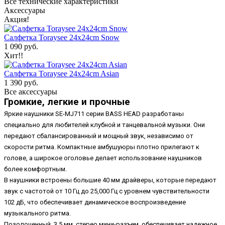
Все технические характеристики
Аксессуары
Акция!
Салфетка Toraysee 24x24cm Snow
1 090 руб.
Хит!!
Салфетка Toraysee 24x24cm Asian
1 390 руб.
Все аксессуары
Громкие, легкие и прочные
Яркие наушники SE-MJ711 серии BASS HEAD разработаны
специально для любителей клубной и танцевальной музыки. Они
передают сбалансированный и мощный звук, независимо от
скорости ритма. Компактные амбушуюры плотно прилегают к
голове, а широкое оголовье делает использование наушников
более комфортным.
В наушники встроены большие 40 мм драйверы, которые передают
звук с частотой от 10 Гц до 25,000 Гц с уровнем чувствительности
102 дБ, что обеспечивает динамическое воспроизведение
музыкального ритма.
Позолоченный, 3,5 мм, стерео мини-разъем, обеспечивает надежное