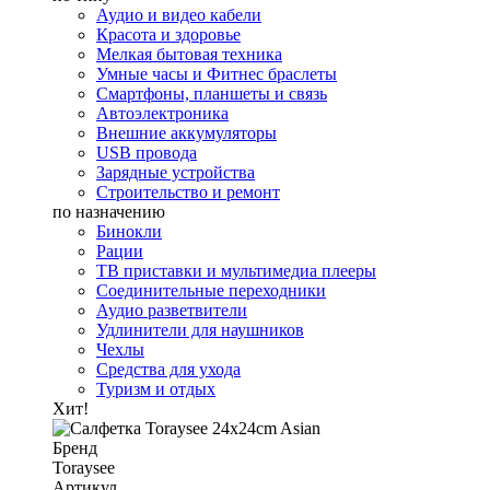
Аудио и видео кабели
Красота и здоровье
Мелкая бытовая техника
Умные часы и Фитнес браслеты
Смартфоны, планшеты и связь
Автоэлектроника
Внешние аккумуляторы
USB провода
Зарядные устройства
Строительство и ремонт
по назначению
Бинокли
Рации
ТВ приставки и мультимедиа плееры
Соединительные переходники
Аудио разветвители
Удлинители для наушников
Чехлы
Средства для ухода
Туризм и отдых
Хит!
Бренд
Toraysee
Артикул