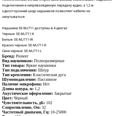
подключение и непревзойденную передачу аудио, а 1,2 м
односторонний шнур наушников позволяет кабелю не
запутываться.
Наушники SE-MJ711 доступны в 4 цветах :
Черные: SE-MJ711-K
Белые: SE-MJ711-W
Красно-черные: SE-MJ711-R
Сине-черные: SE-MJ711-L
Бренд:
Pioneer
Вид наушников:
Полноразмерные
Тип товара:
Яркие наушники
Тип подключения:
Шнур
Тип крепления:
Классическая дуга
Шумоподавление:
Пассивное
Наличие микрофона:
Нет
Длина шнура, м:
1,2
Акустическое оформление:
Закрытые
Цвет:
Чёрный
Чувствительность, дБ:
102
Сопротивление, Ом:
32
Частотный диапазон, Гц:
10-25000