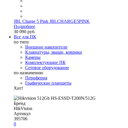
JBL Charge 5 Pink JBLCHARGE5PINK
Подробнее
30 090 руб.
Все для ПК
по типу
Внешние накопители
Клавиатуры, мыши, коврики
Камеры
Комплектующие ПК
Сетевое оборудование
по назначению
Периферия
Графические планшеты
Хит!
Бренд
HikVision
Артикул
395706
0