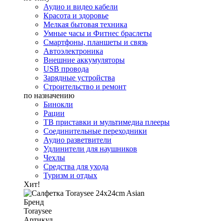
Аудио и видео кабели
Красота и здоровье
Мелкая бытовая техника
Умные часы и Фитнес браслеты
Смартфоны, планшеты и связь
Автоэлектроника
Внешние аккумуляторы
USB провода
Зарядные устройства
Строительство и ремонт
по назначению
Бинокли
Рации
ТВ приставки и мультимедиа плееры
Соединительные переходники
Аудио разветвители
Удлинители для наушников
Чехлы
Средства для ухода
Туризм и отдых
Хит!
Бренд
Toraysee
Артикул