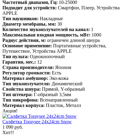
Частотный диапазон, Гц:
10-25000
Подходит для устройств:
Смартфон, Плеер, Устройства
APPLE
Тип наушников:
Накладные
Диаметр мембраны, мм:
30
Количество звукоизлучателей на канал:
1
Максимальная входная мощность, мВт:
1000
Радиус действия, м:
ограничен длиной шнура
Основное применение:
Портативные устройства,
Путешествие, Устройства APPLE
Тип пульта:
Однокнопочный
Гарантия, мес.:
12
Страна производителя:
Япония
Регулятор громкости:
Есть
Материал амбушюр:
Эко-кожа
Тип звукоизлучателя:
Динамический
Свойства шнура:
Прямой, Y-образный
Тип штекера:
Г-образный 3,5мм
Тип микрофона:
Всенаправленный
Материал корпуса:
Пластик, Металл
Акция!
Салфетка Toraysee 24x24cm Snow
1 090 руб.
Хит!!