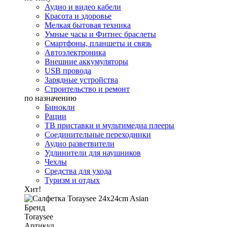
Аудио и видео кабели
Красота и здоровье
Мелкая бытовая техника
Умные часы и Фитнес браслеты
Смартфоны, планшеты и связь
Автоэлектроника
Внешние аккумуляторы
USB провода
Зарядные устройства
Строительство и ремонт
по назначению
Бинокли
Рации
ТВ приставки и мультимедиа плееры
Соединительные переходники
Аудио разветвители
Удлинители для наушников
Чехлы
Средства для ухода
Туризм и отдых
Хит!
Бренд
Toraysee
Артикул