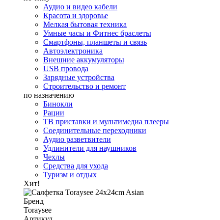
Аудио и видео кабели
Красота и здоровье
Мелкая бытовая техника
Умные часы и Фитнес браслеты
Смартфоны, планшеты и связь
Автоэлектроника
Внешние аккумуляторы
USB провода
Зарядные устройства
Строительство и ремонт
по назначению
Бинокли
Рации
ТВ приставки и мультимедиа плееры
Соединительные переходники
Аудио разветвители
Удлинители для наушников
Чехлы
Средства для ухода
Туризм и отдых
Хит!
Бренд
Toraysee
Артикул