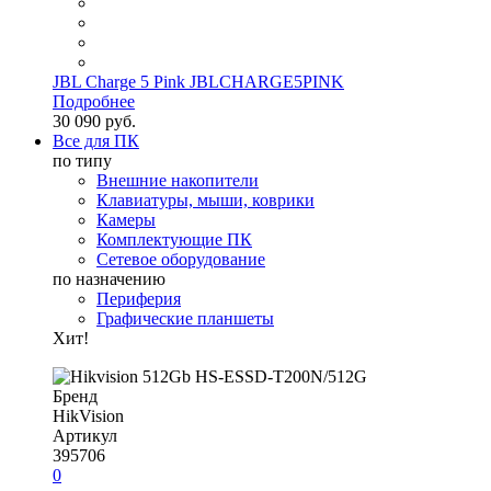
JBL Charge 5 Pink JBLCHARGE5PINK
Подробнее
30 090 руб.
Все для ПК
по типу
Внешние накопители
Клавиатуры, мыши, коврики
Камеры
Комплектующие ПК
Сетевое оборудование
по назначению
Периферия
Графические планшеты
Хит!
Бренд
HikVision
Артикул
395706
0