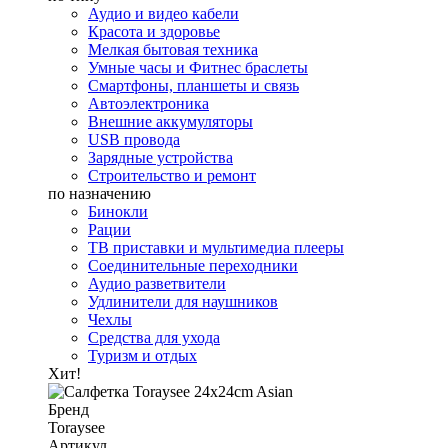
Аудио и видео кабели
Красота и здоровье
Мелкая бытовая техника
Умные часы и Фитнес браслеты
Смартфоны, планшеты и связь
Автоэлектроника
Внешние аккумуляторы
USB провода
Зарядные устройства
Строительство и ремонт
по назначению
Бинокли
Рации
ТВ приставки и мультимедиа плееры
Соединительные переходники
Аудио разветвители
Удлинители для наушников
Чехлы
Средства для ухода
Туризм и отдых
Хит!
Бренд
Toraysee
Артикул