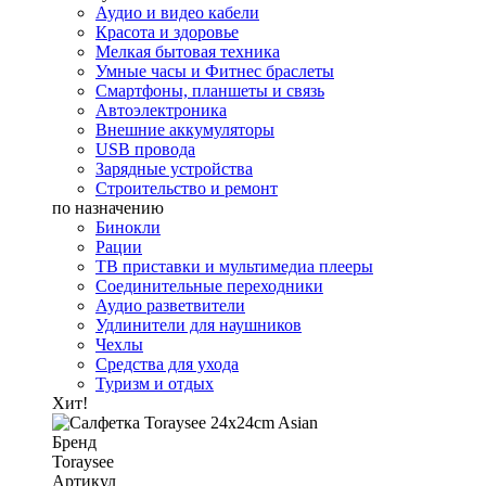
Аудио и видео кабели
Красота и здоровье
Мелкая бытовая техника
Умные часы и Фитнес браслеты
Смартфоны, планшеты и связь
Автоэлектроника
Внешние аккумуляторы
USB провода
Зарядные устройства
Строительство и ремонт
по назначению
Бинокли
Рации
ТВ приставки и мультимедиа плееры
Соединительные переходники
Аудио разветвители
Удлинители для наушников
Чехлы
Средства для ухода
Туризм и отдых
Хит!
Бренд
Toraysee
Артикул