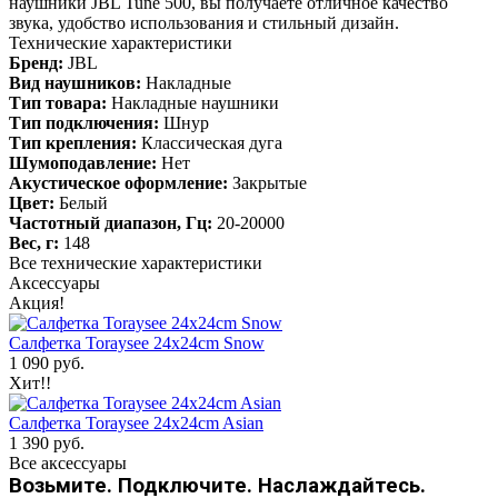
наушники JBL Tune 500, вы получаете отличное качество
звука, удобство использования и стильный дизайн.
Технические характеристики
Бренд:
JBL
Вид наушников:
Накладные
Тип товара:
Накладные наушники
Тип подключения:
Шнур
Тип крепления:
Классическая дуга
Шумоподавление:
Нет
Акустическое оформление:
Закрытые
Цвет:
Белый
Частотный диапазон, Гц:
20-20000
Вес, г:
148
Все технические характеристики
Аксессуары
Акция!
Салфетка Toraysee 24x24cm Snow
1 090 руб.
Хит!!
Салфетка Toraysee 24x24cm Asian
1 390 руб.
Все аксессуары
Возьмите. Подключите. Наслаждайтесь.