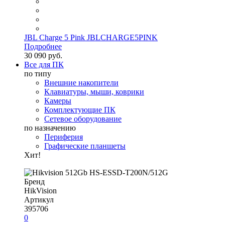
JBL Charge 5 Pink JBLCHARGE5PINK
Подробнее
30 090 руб.
Все для ПК
по типу
Внешние накопители
Клавиатуры, мыши, коврики
Камеры
Комплектующие ПК
Сетевое оборудование
по назначению
Периферия
Графические планшеты
Хит!
Бренд
HikVision
Артикул
395706
0