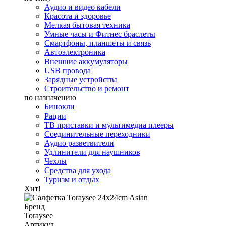
Аудио и видео кабели
Красота и здоровье
Мелкая бытовая техника
Умные часы и Фитнес браслеты
Смартфоны, планшеты и связь
Автоэлектроника
Внешние аккумуляторы
USB провода
Зарядные устройства
Строительство и ремонт
по назначению
Бинокли
Рации
ТВ приставки и мультимедиа плееры
Соединительные переходники
Аудио разветвители
Удлинители для наушников
Чехлы
Средства для ухода
Туризм и отдых
Хит!
Бренд
Toraysee
Артикул