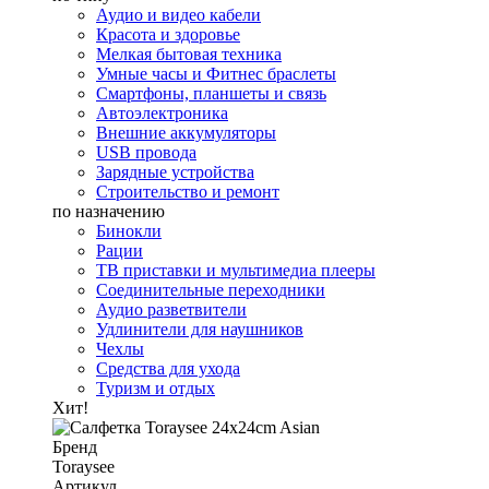
Аудио и видео кабели
Красота и здоровье
Мелкая бытовая техника
Умные часы и Фитнес браслеты
Смартфоны, планшеты и связь
Автоэлектроника
Внешние аккумуляторы
USB провода
Зарядные устройства
Строительство и ремонт
по назначению
Бинокли
Рации
ТВ приставки и мультимедиа плееры
Соединительные переходники
Аудио разветвители
Удлинители для наушников
Чехлы
Средства для ухода
Туризм и отдых
Хит!
Бренд
Toraysee
Артикул