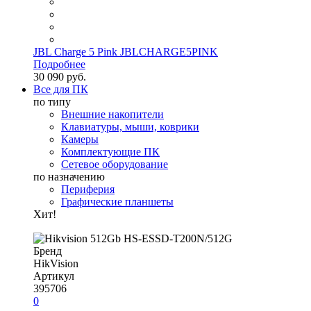
JBL Charge 5 Pink JBLCHARGE5PINK
Подробнее
30 090 руб.
Все для ПК
по типу
Внешние накопители
Клавиатуры, мыши, коврики
Камеры
Комплектующие ПК
Сетевое оборудование
по назначению
Периферия
Графические планшеты
Хит!
Бренд
HikVision
Артикул
395706
0