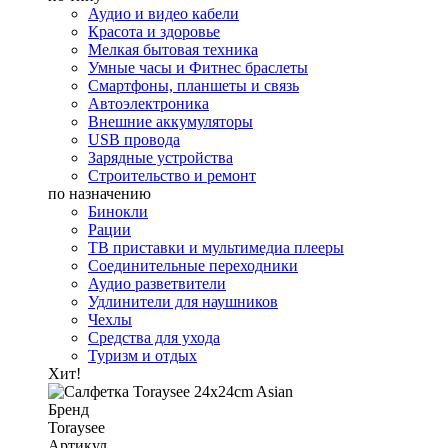
Аудио и видео кабели
Красота и здоровье
Мелкая бытовая техника
Умные часы и Фитнес браслеты
Смартфоны, планшеты и связь
Автоэлектроника
Внешние аккумуляторы
USB провода
Зарядные устройства
Строительство и ремонт
по назначению
Бинокли
Рации
ТВ приставки и мультимедиа плееры
Соединительные переходники
Аудио разветвители
Удлинители для наушников
Чехлы
Средства для ухода
Туризм и отдых
Хит!
Бренд
Toraysee
Артикул