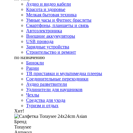
Аудио и видео кабели
Красота и здоровье
Мелкая бытовая техника
Умные часы и Фитнес браслеты
Смартфоны, планшеты и связь
Автоэлектроника
Внешние аккумуляторы
USB провода
Зарядные устройства
Строительство и ремонт
по назначению
Бинокли
Рации
ТВ приставки и мультимедиа плееры
Соединительные переходники
Аудио разветвители
Удлинители для наушников
Чехлы
Средства для ухода
Туризм и отдых
Хит!
Бренд
Toraysee
Артикул