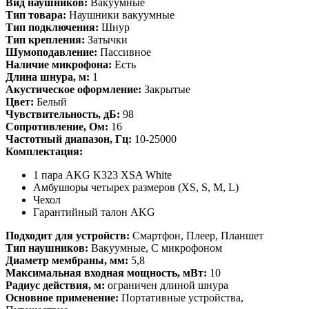
Вид наушников:
Вакуумные
Тип товара:
Наушники вакуумные
Тип подключения:
Шнур
Тип крепления:
Затычки
Шумоподавление:
Пассивное
Наличие микрофона:
Есть
Длина шнура, м:
1
Акустическое оформление:
Закрытые
Цвет:
Белый
Чувствительность, дБ:
98
Сопротивление, Ом:
16
Частотный диапазон, Гц:
10-25000
Комплектация:
1 пара AKG K323 XSA White
Амбушюры четырех размеров (XS, S, M, L)
Чехол
Гарантийный талон AKG
Подходит для устройств:
Смартфон, Плеер, Планшет
Тип наушников:
Вакуумные, С микрофоном
Диаметр мембраны, мм:
5,8
Максимальная входная мощность, мВт:
10
Радиус действия, м:
ограничен длиной шнура
Основное применение:
Портативные устройства,