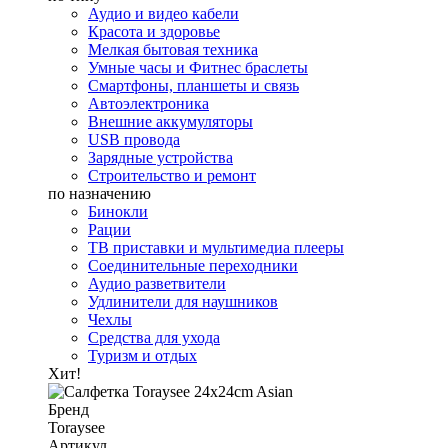
Аудио и видео кабели
Красота и здоровье
Мелкая бытовая техника
Умные часы и Фитнес браслеты
Смартфоны, планшеты и связь
Автоэлектроника
Внешние аккумуляторы
USB провода
Зарядные устройства
Строительство и ремонт
по назначению
Бинокли
Рации
ТВ приставки и мультимедиа плееры
Соединительные переходники
Аудио разветвители
Удлинители для наушников
Чехлы
Средства для ухода
Туризм и отдых
Хит!
Бренд
Toraysee
Артикул