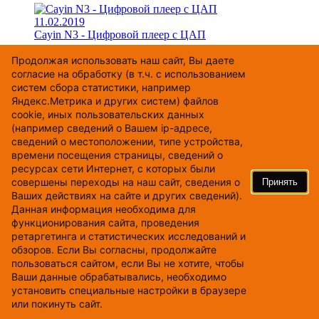
11.02.2019
Cayin N3 - Цифровой плеер с ЦАП
Продолжая использовать наш cайт, Вы даете
согласие на обработку (в т.ч. с использованием
систем сбора статистики, например
Яндекс.Метрика и других систем) файлов
cookie, иных пользовательских данных
(например сведений о Вашем ip-адресе,
сведений о местоположении, типе устройства,
времени посещения страницы, сведений о
ресурсах сети Интернет, с которых были
совершены переходы на наш сайт, сведения о
Принять
Ваших действиях на сайте и других сведений).
02.10.2018
Данная информация необходима для
Детские беспроводные водонепроницаемые наушники
функционирования сайта, проведения
ретаргетинга и статистических исследований и
обзоров. Если Вы согласны, продолжайте
пользоваться сайтом, если Вы не хотите, чтобы
Ваши данные обрабатывались, необходимо
установить специальные настройки в браузере
или покинуть сайт.