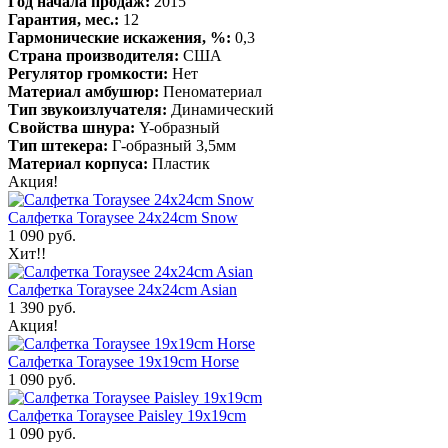
Год начала продаж:
2015
Гарантия, мес.:
12
Гармонические искажения, %:
0,3
Страна производителя:
США
Регулятор громкости:
Нет
Материал амбушюр:
Пеноматериал
Тип звукоизлучателя:
Динамический
Свойства шнура:
Y-образный
Тип штекера:
Г-образный 3,5мм
Материал корпуса:
Пластик
Акция!
Салфетка Toraysee 24x24cm Snow
1 090 руб.
Хит!!
Салфетка Toraysee 24x24cm Asian
1 390 руб.
Акция!
Салфетка Toraysee 19x19cm Horse
1 090 руб.
Салфетка Toraysee Paisley 19x19cm
1 090 руб.