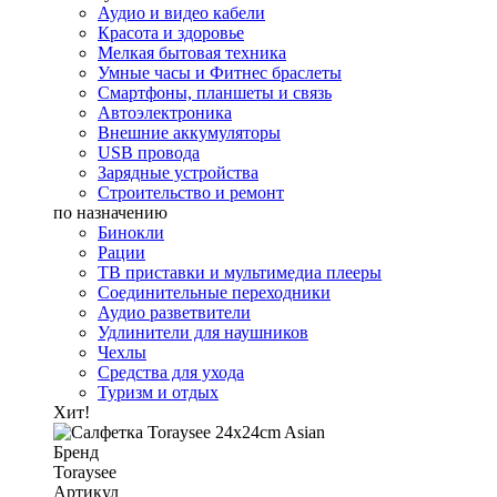
Аудио и видео кабели
Красота и здоровье
Мелкая бытовая техника
Умные часы и Фитнес браслеты
Смартфоны, планшеты и связь
Автоэлектроника
Внешние аккумуляторы
USB провода
Зарядные устройства
Строительство и ремонт
по назначению
Бинокли
Рации
ТВ приставки и мультимедиа плееры
Соединительные переходники
Аудио разветвители
Удлинители для наушников
Чехлы
Средства для ухода
Туризм и отдых
Хит!
Бренд
Toraysee
Артикул