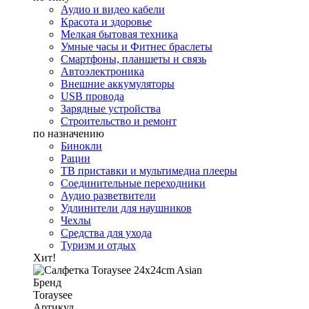
Аудио и видео кабели
Красота и здоровье
Мелкая бытовая техника
Умные часы и Фитнес браслеты
Смартфоны, планшеты и связь
Автоэлектроника
Внешние аккумуляторы
USB провода
Зарядные устройства
Строительство и ремонт
по назначению
Бинокли
Рации
ТВ приставки и мультимедиа плееры
Соединительные переходники
Аудио разветвители
Удлинители для наушников
Чехлы
Средства для ухода
Туризм и отдых
Хит!
Бренд
Toraysee
Артикул