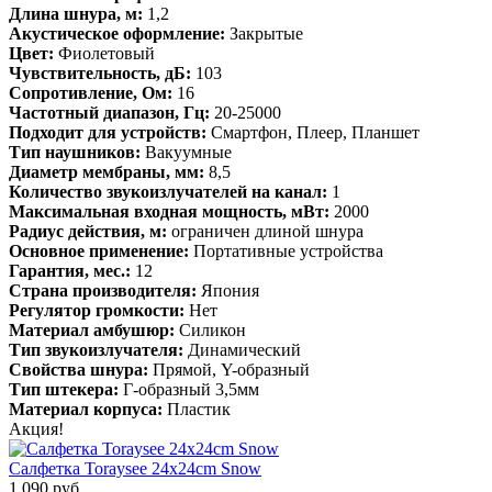
Длина шнура, м:
1,2
Акустическое оформление:
Закрытые
Цвет:
Фиолетовый
Чувствительность, дБ:
103
Сопротивление, Ом:
16
Частотный диапазон, Гц:
20-25000
Подходит для устройств:
Смартфон, Плеер, Планшет
Тип наушников:
Вакуумные
Диаметр мембраны, мм:
8,5
Количество звукоизлучателей на канал:
1
Максимальная входная мощность, мВт:
2000
Радиус действия, м:
ограничен длиной шнура
Основное применение:
Портативные устройства
Гарантия, мес.:
12
Страна производителя:
Япония
Регулятор громкости:
Нет
Материал амбушюр:
Силикон
Тип звукоизлучателя:
Динамический
Свойства шнура:
Прямой, Y-образный
Тип штекера:
Г-образный 3,5мм
Материал корпуса:
Пластик
Акция!
Салфетка Toraysee 24x24cm Snow
1 090 руб.