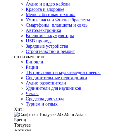
Аудио и видео кабели
Красота и здоровье
Мелкая бытовая техника
Умные часы и Фитнес браслеты
Смартфоны, планшеты и связь
Автоэлектроника
Внешние аккумуляторы
USB провода
Зарядные устройства
Строительство и ремонт
по назначению
Бинокли
Рации
ТВ приставки и мультимедиа плееры
Соединительные переходники
Аудио разветвители
Удлинители для наушников
Чехлы
Средства для ухода
Туризм и отдых
Хит!
Бренд
Toraysee
Артикул