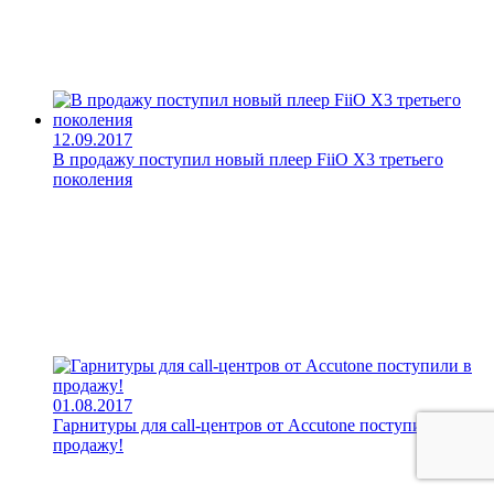
12.09.2017
В продажу поступил новый плеер FiiO X3 третьего
поколения
01.08.2017
Гарнитуры для call-центров от Accutone поступили в
продажу!