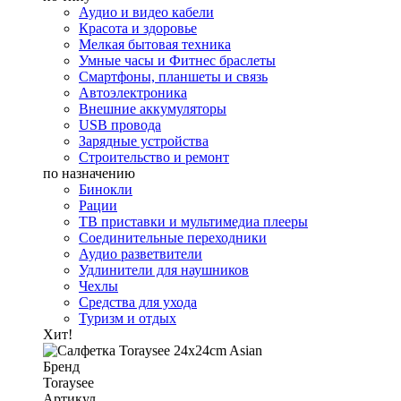
Аудио и видео кабели
Красота и здоровье
Мелкая бытовая техника
Умные часы и Фитнес браслеты
Смартфоны, планшеты и связь
Автоэлектроника
Внешние аккумуляторы
USB провода
Зарядные устройства
Строительство и ремонт
по назначению
Бинокли
Рации
ТВ приставки и мультимедиа плееры
Соединительные переходники
Аудио разветвители
Удлинители для наушников
Чехлы
Средства для ухода
Туризм и отдых
Хит!
Бренд
Toraysee
Артикул