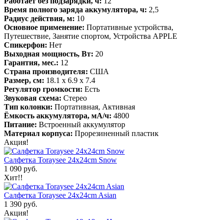
Работает без подзарядки, ч:
12
Время полного заряда аккумулятора, ч:
2,5
Радиус действия, м:
10
Основное применение:
Портативные устройства,
Путешествие, Занятие спортом, Устройства APPLE
Спикерфон:
Нет
Выходная мощность, Вт:
20
Гарантия, мес.:
12
Страна производителя:
США
Размер, см:
18.1 x 6.9 x 7.4
Регулятор громкости:
Есть
Звуковая схема:
Стерео
Тип колонки:
Портативная, Активная
Ёмкость аккумулятора, мА/ч:
4800
Питание:
Встроенный аккумулятор
Материал корпуса:
Прорезиненный пластик
Акция!
Салфетка Toraysee 24x24cm Snow
1 090 руб.
Хит!!
Салфетка Toraysee 24x24cm Asian
1 390 руб.
Акция!