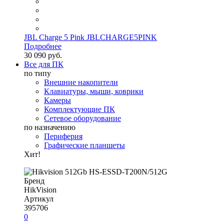
JBL Charge 5 Pink JBLCHARGE5PINK
Подробнее
30 090 руб.
Все для ПК
по типу
Внешние накопители
Клавиатуры, мыши, коврики
Камеры
Комплектующие ПК
Сетевое оборудование
по назначению
Периферия
Графические планшеты
Хит!
Бренд
HikVision
Артикул
395706
0