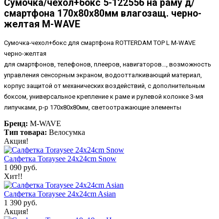
Сумочка/чехол+бокс 5-122556 на раму д/
смартфона 170х80х80мм влагозащ. черно-
желтая M-WAVE
Сумочка-чехол+бокс для смартфона ROTTERDAM TOP L M-WAVE
черно-желтая
для смартфонов, телефонов, плееров, навигаторов…, возможность
управления сенсорным экраном, водоотталкивающий материал,
корпус защитой от механических воздействий, с дополнительным
боксом, универсальное крепление к раме и рулевой колонке 3-мя
липучками, р-р 170х80х80мм, светоотражающие элементы
Бренд:
M-WAVE
Тип товара:
Велосумка
Акция!
Салфетка Toraysee 24x24cm Snow
1 090 руб.
Хит!!
Салфетка Toraysee 24x24cm Asian
1 390 руб.
Акция!