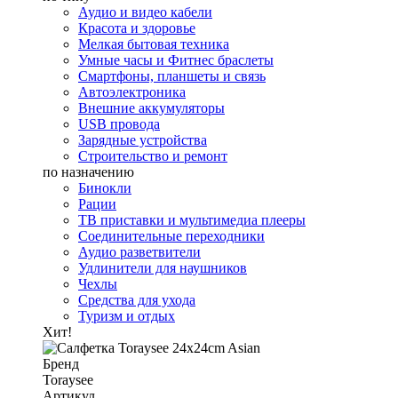
Аудио и видео кабели
Красота и здоровье
Мелкая бытовая техника
Умные часы и Фитнес браслеты
Смартфоны, планшеты и связь
Автоэлектроника
Внешние аккумуляторы
USB провода
Зарядные устройства
Строительство и ремонт
по назначению
Бинокли
Рации
ТВ приставки и мультимедиа плееры
Соединительные переходники
Аудио разветвители
Удлинители для наушников
Чехлы
Средства для ухода
Туризм и отдых
Хит!
Бренд
Toraysee
Артикул