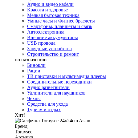
Аудио и видео кабели
Красота и здоровье
Мелкая бытовая техника
Умные часы и Фитнес браслеты
Смартфоны, планшеты и связь
Автоэлектроника
Внешние аккумуляторы
USB провода
Зарядные устройства
Строительство и ремонт
по назначению
Бинокли
Рации
ТВ приставки и мультимедиа плееры
Соединительные переходники
Аудио разветвители
Удлинители для наушников
Чехлы
Средства для ухода
Туризм и отдых
Хит!
Бренд
Toraysee
Артикул