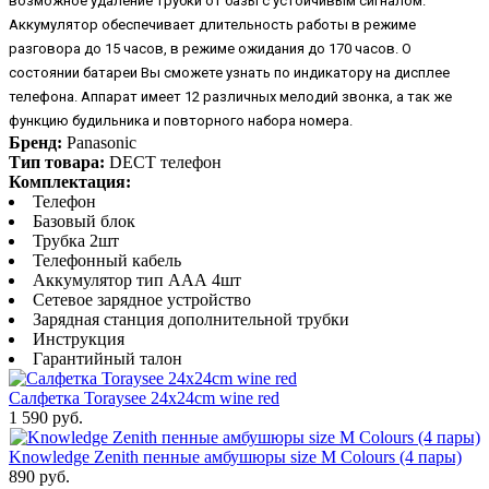
возможное удаление трубки от базы с устойчивым сигналом.
Аккумулятор обеспечивает длительность работы в режиме
разговора до 15 часов, в режиме ожидания до 170 часов. О
состоянии батареи Вы сможете узнать по индикатору на дисплее
телефона. Аппарат имеет 12 различных мелодий звонка, а так же
функцию будильника и повторного набора номера.
Бренд:
Panasonic
Тип товара:
DECT телефон
Комплектация:
Телефон
Базовый блок
Трубка 2шт
Телефонный кабель
Аккумулятор тип ААА 4шт
Сетевое зарядное устройство
Зарядная станция дополнительной трубки
Инструкция
Гарантийный талон
Салфетка Toraysee 24x24cm wine red
1 590 руб.
Knowledge Zenith пенные амбушюры size M Colours (4 пары)
890 руб.