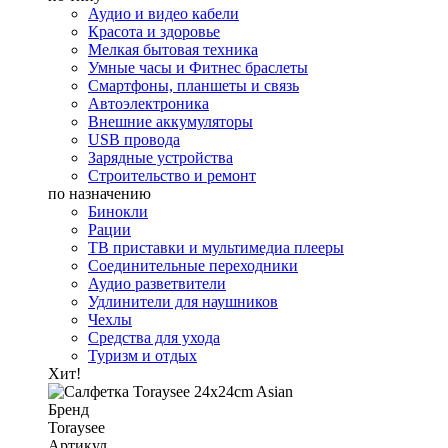
Аудио и видео кабели
Красота и здоровье
Мелкая бытовая техника
Умные часы и Фитнес браслеты
Смартфоны, планшеты и связь
Автоэлектроника
Внешние аккумуляторы
USB провода
Зарядные устройства
Строительство и ремонт
по назначению
Бинокли
Рации
ТВ приставки и мультимедиа плееры
Соединительные переходники
Аудио разветвители
Удлинители для наушников
Чехлы
Средства для ухода
Туризм и отдых
Хит!
Бренд
Toraysee
Артикул