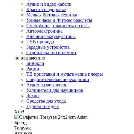
Аудио и видео кабели
Красота и здоровье
Мелкая бытовая техника
Умные часы и Фитнес браслеты
Смартфоны, планшеты и связь
Автоэлектроника
Внешние аккумуляторы
USB провода
Зарядные устройства
Строительство и ремонт
по назначению
Бинокли
Рации
ТВ приставки и мультимедиа плееры
Соединительные переходники
Аудио разветвители
Удлинители для наушников
Чехлы
Средства для ухода
Туризм и отдых
Хит!
Бренд
Toraysee
Артикул