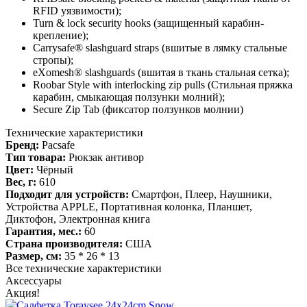
RFID уязвимости);
Turn & lock security hooks (защищенный карабин-
крепление);
Carrysafe® slashguard straps (вшитые в лямку стальные
стропы);
eXomesh® slashguards (вшитая в ткань стальная сетка);
Roobar Style with interlocking zip pulls (Стильная пряжка
карабин, смыкающая ползунки молний);
Secure Zip Tab (фиксатор ползунков молнии)
Технические характеристики
Бренд:
Pacsafe
Тип товара:
Рюкзак антивор
Цвет:
Чёрный
Вес, г:
610
Подходит для устройств:
Смартфон, Плеер, Наушники,
Устройства APPLE, Портативная колонка, Планшет,
Диктофон, Электронная книга
Гарантия, мес.:
60
Страна производителя:
США
Размер, см:
35 * 26 * 13
Все технические характеристики
Аксессуары
Акция!