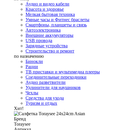
Аудио и видео кабели
Красота и здоровье
Мелкая бытовая техника
Умные часы и Фитнес браслеты
Смартфоны, планшеты и связь
Автоэлектроника
Внешние аккумуляторы
USB провода
Зарядные устройства
Строительство и ремонт
по назначению
Бинокли
Рации
ТВ приставки и мультимедиа плееры
Соединительные переходники
Аудио разветвители
Удлинители для наушников
Чехлы
Средства для ухода
Туризм и отдых
Хит!
Бренд
Toraysee
Артикул