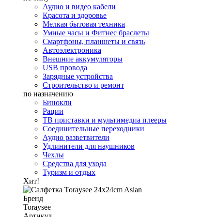
Аудио и видео кабели
Красота и здоровье
Мелкая бытовая техника
Умные часы и Фитнес браслеты
Смартфоны, планшеты и связь
Автоэлектроника
Внешние аккумуляторы
USB провода
Зарядные устройства
Строительство и ремонт
по назначению
Бинокли
Рации
ТВ приставки и мультимедиа плееры
Соединительные переходники
Аудио разветвители
Удлинители для наушников
Чехлы
Средства для ухода
Туризм и отдых
Хит!
Бренд
Toraysee
Артикул