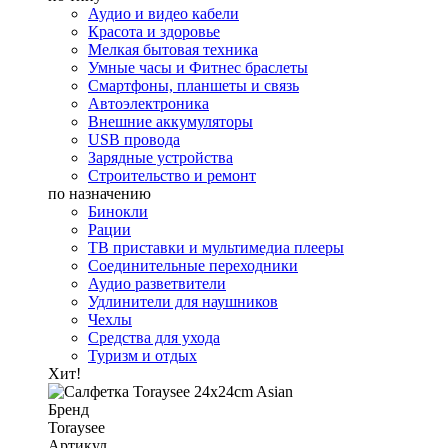
Аудио и видео кабели
Красота и здоровье
Мелкая бытовая техника
Умные часы и Фитнес браслеты
Смартфоны, планшеты и связь
Автоэлектроника
Внешние аккумуляторы
USB провода
Зарядные устройства
Строительство и ремонт
по назначению
Бинокли
Рации
ТВ приставки и мультимедиа плееры
Соединительные переходники
Аудио разветвители
Удлинители для наушников
Чехлы
Средства для ухода
Туризм и отдых
Хит!
Бренд
Toraysee
Артикул