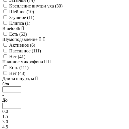
Затычки (
74
)
Крепление внутри уха (
30
)
Шейное (
10
)
Заушное (
11
)
Клипса (
1
)
Bluetooth
Есть (
53
)
Шумоподавление
Активное (
6
)
Пассивное (
111
)
Нет (
41
)
Наличие микрофона
Есть (
111
)
Нет (
43
)
Длина шнура, м
От
-
До
0.0
1.5
3.0
4.5