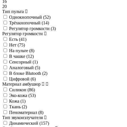
16
20
Тип пульта
Однокнопочный (
52
)
Трёхкнопочный (
14
)
Регулятор громкости (
3
)
Регулятор громкости
Есть (
41
)
Нет (
75
)
На пульте (
8
)
В чашке (
12
)
Сенсорный (
1
)
Аналоговый (
5
)
В блоке Blutooth (
2
)
Цифровой (
6
)
Материал амбушюр
Силикон (
86
)
Эко-кожа (
53
)
Кожа (
1
)
Ткань (
2
)
Пеноматериал (
8
)
Тип звукоизлучателя
Динамический (
157
)