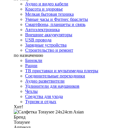
Аудио и видео кабели
Красота и здоровье
Мелкая бытовая техника
Умные часы и Фитнес браслеты
Смартфоны, планшеты и связь
Автоэлектроника
Внешние аккумуляторы
USB провода
Зарядные устройства
Строительство и ремонт
по назначению
Бинокли
Рации
ТВ приставки и мультимедиа плееры
Соединительные переходники
Аудио разветвители
Удлинители для наушников
Чехлы
Средства для ухода
Туризм и отдых
Хит!
Бренд
Toraysee
Артикул