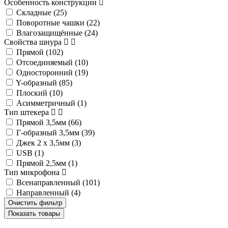
Особенность конструкции
Складные (
25
)
Поворотные чашки (
22
)
Влагозащищённые (
24
)
Свойства шнура
Прямой (
102
)
Отсоединяемый (
10
)
Односторонний (
19
)
Y-образный (
85
)
Плоский (
10
)
Асимметричный (
1
)
Тип штекера
Прямой 3,5мм (
66
)
Г-образный 3,5мм (
39
)
Джек 2 х 3,5мм (
3
)
USB (
1
)
Прямой 2,5мм (
1
)
Тип микрофона
Всенаправленный (
101
)
Направленный (
4
)