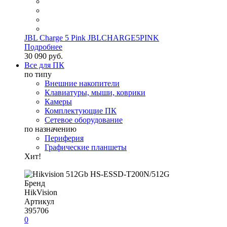
JBL Charge 5 Pink JBLCHARGE5PINK
Подробнее
30 090 руб.
Все для ПК
по типу
Внешние накопители
Клавиатуры, мыши, коврики
Камеры
Комплектующие ПК
Сетевое оборудование
по назначению
Периферия
Графические планшеты
Хит!
Бренд
HikVision
Артикул
395706
0